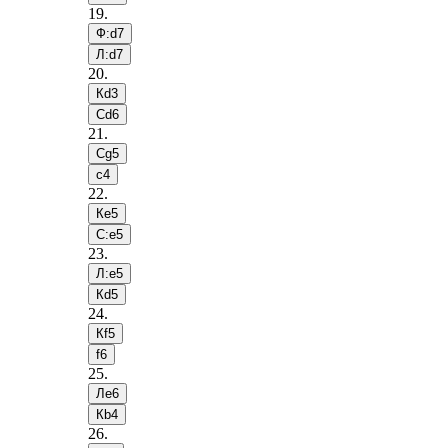
19
.
Ф:d7
Л:d7
20
.
Кd3
Сd6
21
.
Сg5
c4
22
.
Кe5
С:e5
23
.
Л:e5
Кd5
24
.
Кf5
f6
25
.
Лe6
Кb4
26
.