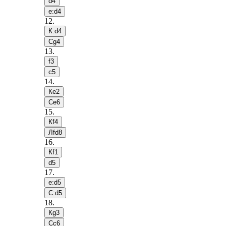
d4
e:d4
12
.
К:d4
Сg4
13
.
f3
c5
14
.
Кe2
Сe6
15
.
Кf4
Лfd8
16
.
Кf1
d5
17
.
e:d5
С:d5
18
.
Кg3
Сc6