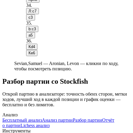
34
.
Л:c7
c3
35
.
b:c3
a5
36
.
Кd4
Кe6
Sevian,Samuel — Aronian, Levon — кликни по ходу,
чтобы посмотреть позицию.
Разбор партии со Stockfish
Открой партию в анализаторе: точность обеих сторон, метки
ходов, лучший ход в каждой позиции и график оценки —
бесплатно и без лимитов.
Анализ
Бесплатный анализ
Анализ партии
Разбор партии
Отчёт
о партии
Lichess анализ
Инструменты