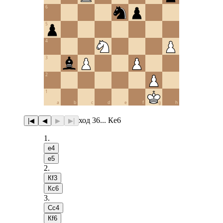
6
5
4
3
2
1
a
b
c
d
e
f
g
h
ход 36... Кe6
|◀
◀
▶
▶|
1
.
e4
e5
2
.
Кf3
Кc6
3
.
Сc4
Кf6