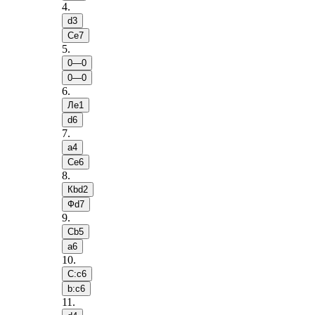
4
.
d3
Сe7
5
.
0—0
0—0
6
.
Лe1
d6
7
.
a4
Сe6
8
.
Кbd2
Фd7
9
.
Сb5
a6
10
.
С:c6
b:c6
11
.