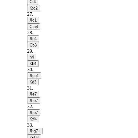
Сf4
К:c2
27
.
Лc1
С:a4
28
.
Лe4
Сb3
29
.
h4
Кb4
30
.
Лce1
Кd3
31
.
Лe7
Л:e7
32
.
Л:e7
К:f4
33
.
Л:g7+
Крh8