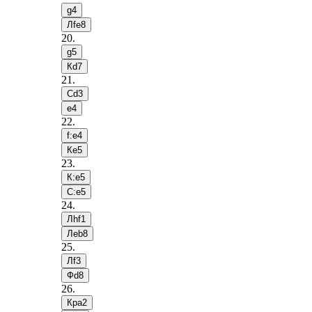
g4
Лfe8
20
.
g5
Кd7
21
.
Сd3
e4
22
.
f:e4
Кe5
23
.
К:e5
С:e5
24
.
Лhf1
Лeb8
25
.
Лf3
Фd8
26
.
Крa2