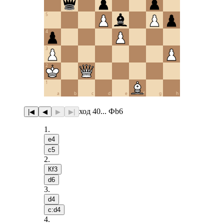
5
4
3
2
1
a
b
c
d
e
f
g
h
ход 40... Фb6
|◀
◀
▶
▶|
1
.
e4
c5
2
.
Кf3
d6
3
.
d4
c:d4
4
.