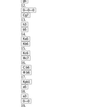
g6
12
.
0—0—0
Сg7
13
.
h3
b5
14
.
Кa5
Кb6
15
.
Кc6
Фc7
16
.
С:b6
Ф:b6
17
.
Крb1
a5
18
.
a3
0—0
19
.