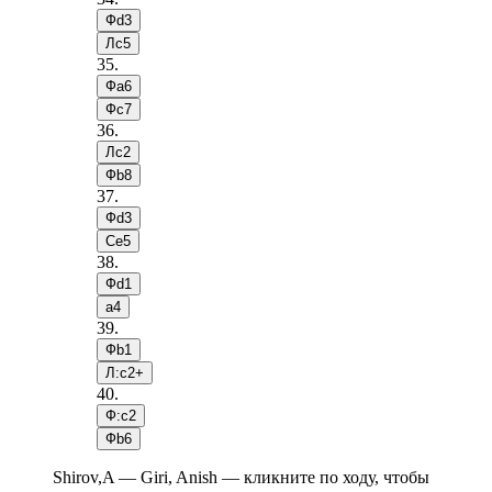
Фd3
Лc5
35
.
Фa6
Фc7
36
.
Лc2
Фb8
37
.
Фd3
Сe5
38
.
Фd1
a4
39
.
Фb1
Л:c2+
40
.
Ф:c2
Фb6
Shirov,A — Giri, Anish — кликните по ходу, чтобы