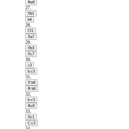
Фe8
27
.
Лb1
b4
28
.
Сf1
Лa7
29
.
Лb3
Лc7
30
.
c3
b:c3
31
.
Л:b8
Ф:b8
32
.
b:c3
Фc8
33
.
Лc1
С:c3
34
.