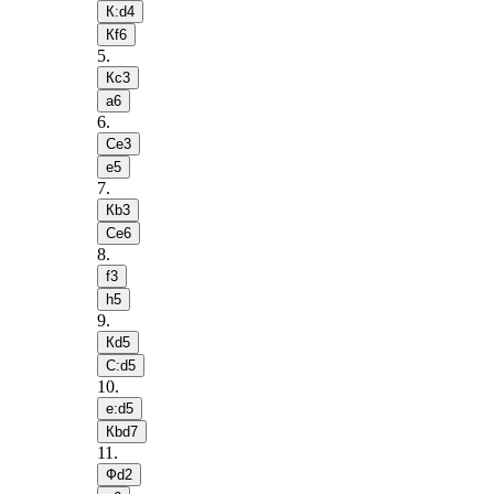
К:d4
Кf6
5
.
Кc3
a6
6
.
Сe3
e5
7
.
Кb3
Сe6
8
.
f3
h5
9
.
Кd5
С:d5
10
.
e:d5
Кbd7
11
.
Фd2