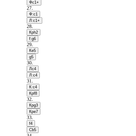
Фc1+
27
.
Ф:c1
Л:c1+
28
.
Крh2
f:g6
29
.
Кe5
g5
30
.
Лc4
Л:c4
31
.
К:c4
Крf8
32
.
Крg3
Крe7
33
.
f4
Сb5
34
.