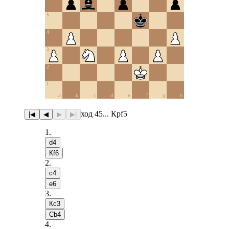
5
4
3
2
1
a
b
c
d
e
f
g
h
ход 45... Крf5
|◀
◀
▶
▶|
1
.
d4
Кf6
2
.
c4
e6
3
.
Кc3
Сb4
4
.