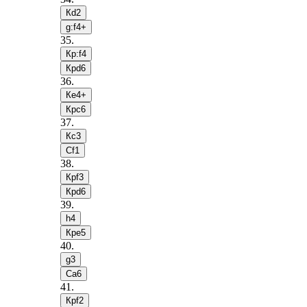
Кd2
g:f4+
35
.
Кр:f4
Крd6
36
.
Кe4+
Крc6
37
.
Кc3
Сf1
38
.
Крf3
Крd6
39
.
h4
Крe5
40
.
g3
Сa6
41
.
Крf2