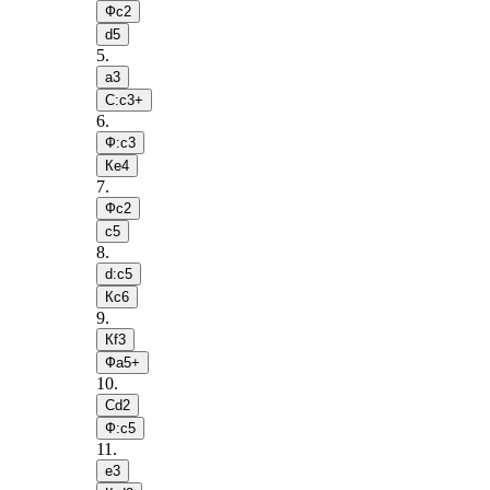
Фc2
d5
5
.
a3
С:c3+
6
.
Ф:c3
Кe4
7
.
Фc2
c5
8
.
d:c5
Кc6
9
.
Кf3
Фa5+
10
.
Сd2
Ф:c5
11
.
e3