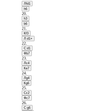
Лfd1
h6
20
.
h3
b6
21
.
Кf3
Л:d1+
22
.
С:d1
Фb7
23
.
Лc4
Кe7
24
.
Лg4
Кg6
25
.
Сc2
Фc7
26
.
С:g6