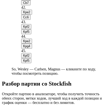
Сb7
42
.
Крe2
Сc6
43
.
Крf2
Крf5
44
.
Крe2
Крg4
45
.
Крf2
Крf5
So, Wesley — Carlsen, Magnus — кликните по ходу,
чтобы посмотреть позицию.
Разбор партии со Stockfish
Откройте партию в анализаторе, чтобы получить точность
обеих сторон, метки ходов, лучший ход в каждой позиции и
график оценки — бесплатно и без лимитов.