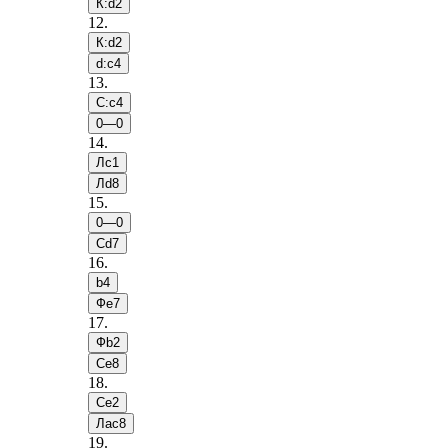
К:d2
12
.
К:d2
d:c4
13
.
С:c4
0—0
14
.
Лc1
Лd8
15
.
0—0
Сd7
16
.
b4
Фe7
17
.
Фb2
Сe8
18
.
Сe2
Лac8
19
.