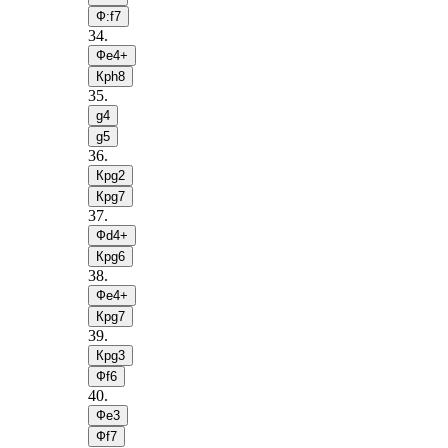
Ф:f7
34
.
Фe4+
Крh8
35
.
g4
g5
36
.
Крg2
Крg7
37
.
Фd4+
Крg6
38
.
Фe4+
Крg7
39
.
Крg3
Фf6
40
.
Фe3
Фf7