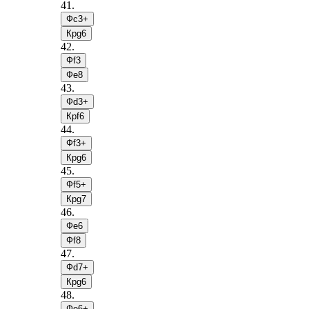
41
.
Фc3+
Крg6
42
.
Фf3
Фe8
43
.
Фd3+
Крf6
44
.
Фf3+
Крg6
45
.
Фf5+
Крg7
46
.
Фe6
Фf8
47
.
Фd7+
Крg6
48
.
Фe6+