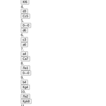
Кf6
4
.
d3
Сc5
5
.
0—0
d6
6
.
c3
a6
7
.
a4
Сa7
8
.
Лe1
0—0
9
.
b4
Кg4
10
.
Лa2
Крh8
11
.