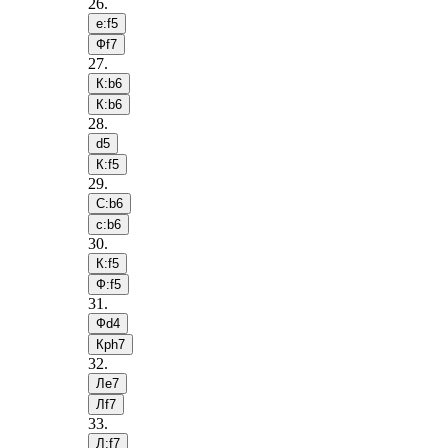
26
.
e:f5
Фf7
27
.
К:b6
К:b6
28
.
d5
К:f5
29
.
С:b6
c:b6
30
.
К:f5
Ф:f5
31
.
Фd4
Крh7
32
.
Лe7
Лf7
33
.
Л:f7