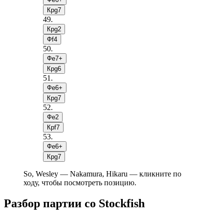
Крg7
49
.
Крg2
Фf4
50
.
Фe7+
Крg6
51
.
Фe6+
Крg7
52
.
Фe2
Крf7
53
.
Фe6+
Крg7
So, Wesley — Nakamura, Hikaru — кликните по
ходу, чтобы посмотреть позицию.
Разбор партии со Stockfish