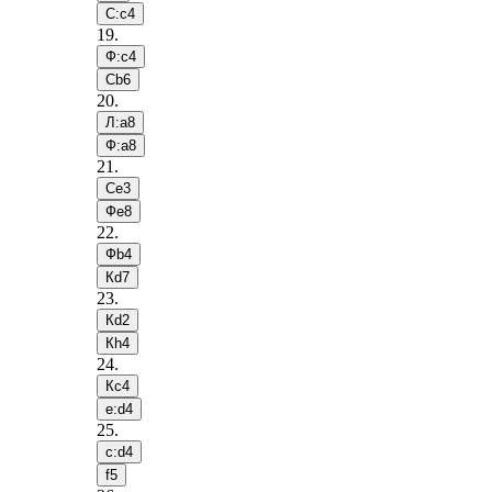
С:c4
19
.
Ф:c4
Сb6
20
.
Л:a8
Ф:a8
21
.
Сe3
Фe8
22
.
Фb4
Кd7
23
.
Кd2
Кh4
24
.
Кc4
e:d4
25
.
c:d4
f5