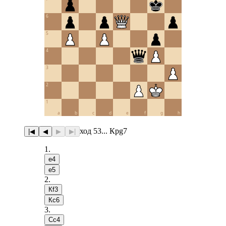
6
5
4
3
2
1
a
b
c
d
e
f
g
h
ход 53... Крg7
|◀
◀
▶
▶|
1
.
e4
e5
2
.
Кf3
Кc6
3
.
Сc4