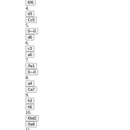
Кf6
4
.
d3
Сc5
5
.
0—0
d6
6
.
c3
a6
7
.
Лe1
0—0
8
.
a4
Сa7
9
.
h3
h6
10
.
Кbd2
Лe8
11
.