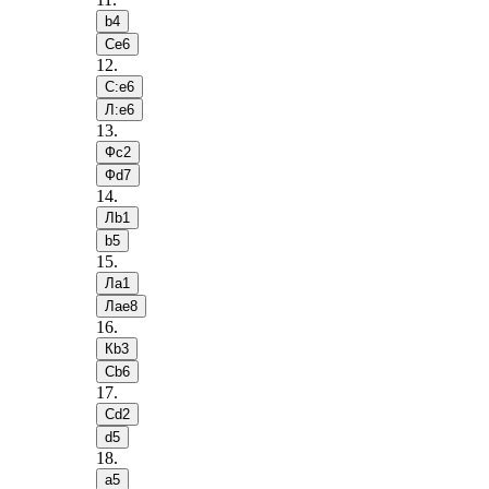
b4
Сe6
12
.
С:e6
Л:e6
13
.
Фc2
Фd7
14
.
Лb1
b5
15
.
Лa1
Лae8
16
.
Кb3
Сb6
17
.
Сd2
d5
18
.
a5