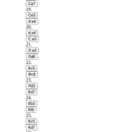
Сa7
19
.
Сe3
d:e4
20
.
d:e4
С:e3
21
.
Л:e3
Лd6
22
.
Кc5
Фc8
23
.
Лd1
Кd7
24
.
Кb3
Кf6
25
.
Кc5
Кd7