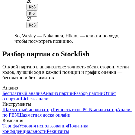
26
.
Кb3
Кf6
27
.
Кc5
So, Wesley — Nakamura, Hikaru — кликни по ходу,
чтобы посмотреть позицию.
Разбор партии со Stockfish
Открой партию в анализаторе: точность обеих сторон, метки
ходов, лучший ход в каждой позиции и график оценки —
бесплатно и без лимитов.
Анализ
Бесплатный анализ
Анализ партии
Разбор партии
Отчёт
о партии
Lichess анализ
Инструменты
Шахматный анализатор
Точность игры
PGN-анализатор
Анализ
по FEN
Шахматная доска онлайн
Компания
Тарифы
Условия использования
Политика
конфиденциальности
Реквизиты