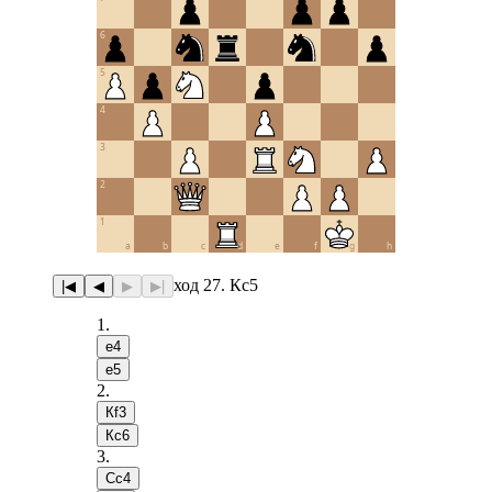
6
5
4
3
2
1
a
b
c
d
e
f
g
h
ход 27. Кc5
|◀
◀
▶
▶|
1
.
e4
e5
2
.
Кf3
Кc6
3
.
Сc4