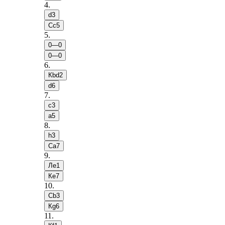
4
.
d3
Сc5
5
.
0—0
0—0
6
.
Кbd2
d6
7
.
c3
a5
8
.
h3
Сa7
9
.
Лe1
Кe7
10
.
Сb3
Кg6
11
.