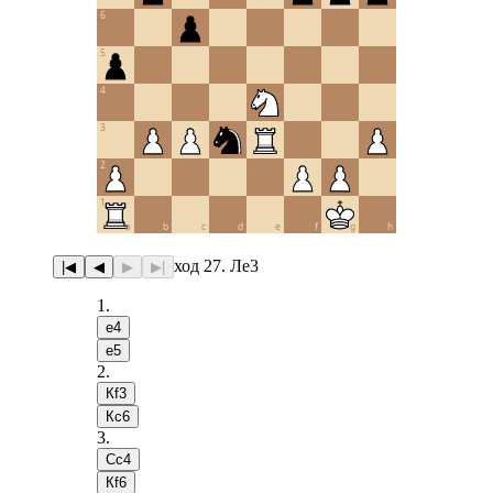
6
5
4
3
2
1
a
b
c
d
e
f
g
h
ход 27. Лe3
|◀
◀
▶
▶|
1
.
e4
e5
2
.
Кf3
Кc6
3
.
Сc4
Кf6