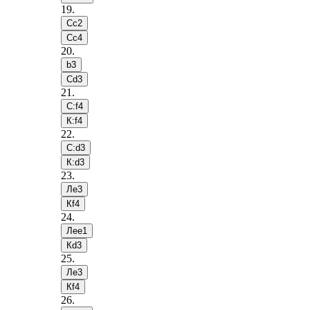
19
.
Сc2
Сc4
20
.
b3
Сd3
21
.
С:f4
К:f4
22
.
С:d3
К:d3
23
.
Лe3
Кf4
24
.
Лee1
Кd3
25
.
Лe3
Кf4
26
.