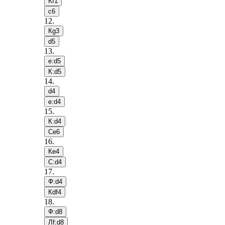
Кf1
c6
12
.
Кg3
d5
13
.
e:d5
К:d5
14
.
d4
e:d4
15
.
К:d4
Сe6
16
.
Кe4
С:d4
17
.
Ф:d4
Кdf4
18
.
Ф:d8
Лf:d8