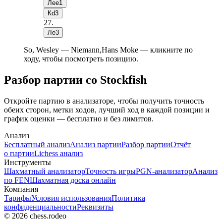
Лee1
Кd3
27
.
Лe3
So, Wesley — Niemann,Hans Moke — кликните по
ходу, чтобы посмотреть позицию.
Разбор партии со Stockfish
Откройте партию в анализаторе, чтобы получить точность
обеих сторон, метки ходов, лучший ход в каждой позиции и
график оценки — бесплатно и без лимитов.
Анализ
Бесплатный анализ
Анализ партии
Разбор партии
Отчёт
о партии
Lichess анализ
Инструменты
Шахматный анализатор
Точность игры
PGN-анализатор
Анализ
по FEN
Шахматная доска онлайн
Компания
Тарифы
Условия использования
Политика
конфиденциальности
Реквизиты
© 2026 chess.rodeo