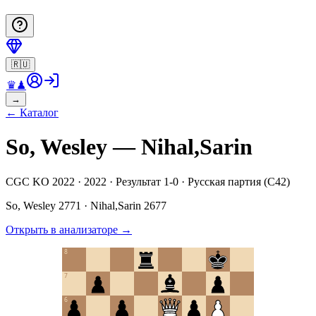
🇷🇺
♛
♟
→
←
Каталог
So, Wesley — Nihal,Sarin
CGC KO 2022 · 2022 · Результат 1-0 · Русская партия (C42)
So, Wesley
2771
·
Nihal,Sarin
2677
Открыть в анализаторе
→
8
7
6