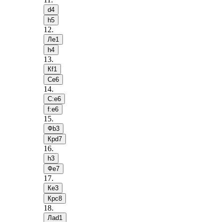
d4
h5
12
.
Лe1
h4
13
.
Кf1
Сe6
14
.
С:e6
f:e6
15
.
Фb3
Крd7
16
.
h3
Фe7
17
.
Кe3
Крc8
18
.
Лad1