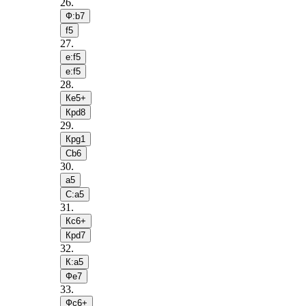
26
.
Ф:b7
f5
27
.
e:f5
e:f5
28
.
Кe5+
Крd8
29
.
Крg1
Сb6
30
.
a5
С:a5
31
.
Кc6+
Крd7
32
.
К:a5
Фe7
33
.
Фc6+