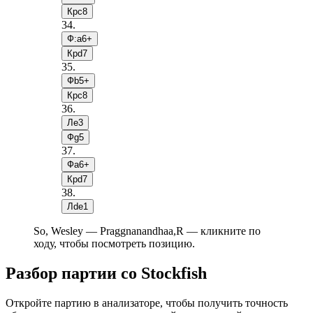
Крc8
34
.
Ф:a6+
Крd7
35
.
Фb5+
Крc8
36
.
Лe3
Фg5
37
.
Фa6+
Крd7
38
.
Лde1
So, Wesley — Praggnanandhaa,R — кликните по
ходу, чтобы посмотреть позицию.
Разбор партии со Stockfish
Откройте партию в анализаторе, чтобы получить точность