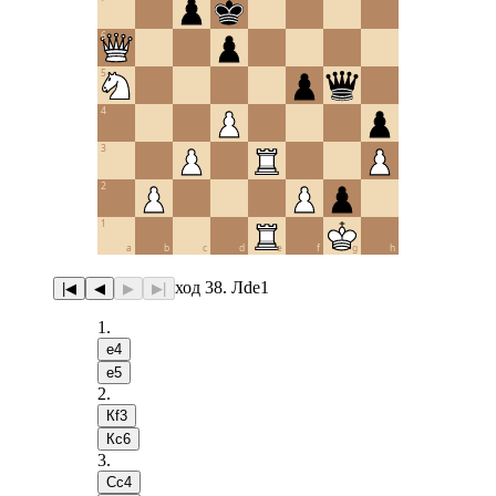
6
5
4
3
2
1
a
b
c
d
e
f
g
h
ход 38. Лde1
|◀
◀
▶
▶|
1
.
e4
e5
2
.
Кf3
Кc6
3
.
Сc4