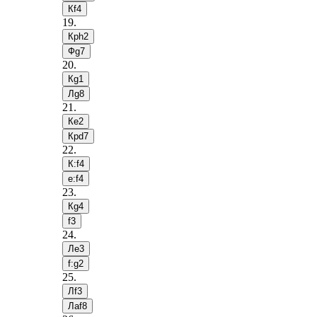
Кf4
19
.
Крh2
Фg7
20
.
Кg1
Лg8
21
.
Кe2
Крd7
22
.
К:f4
e:f4
23
.
Кg4
f3
24
.
Лe3
f:g2
25
.
Лf3
Лaf8