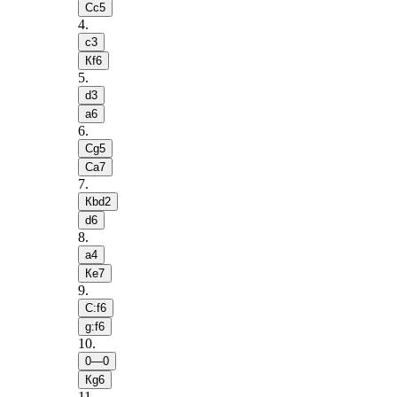
Сc5
4
.
c3
Кf6
5
.
d3
a6
6
.
Сg5
Сa7
7
.
Кbd2
d6
8
.
a4
Кe7
9
.
С:f6
g:f6
10
.
0—0
Кg6
11
.