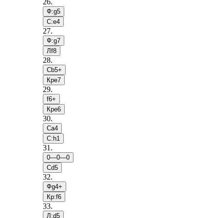
26
.
Ф:g5
С:e4
27
.
Ф:g7
Лf8
28
.
Сb5+
Крe7
29
.
f6+
Крe6
30
.
Сa4
С:h1
31
.
0—0—0
Сd5
32
.
Фg4+
Кр:f6
33
.
Л:d5