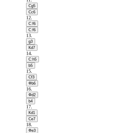
Сg5
Сc6
12
.
С:f6
С:f6
13
.
g3
Кd7
14
.
С:h5
b5
15
.
Сf3
Фb6
16
.
Фd2
b4
17
.
Кd1
Сe7
18
.
Фe3