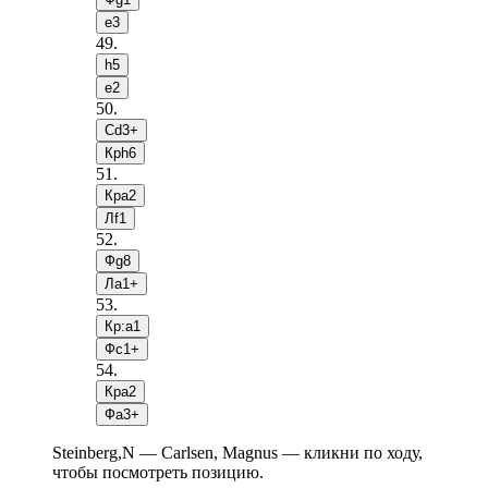
e3
49
.
h5
e2
50
.
Сd3+
Крh6
51
.
Крa2
Лf1
52
.
Фg8
Лa1+
53
.
Кр:a1
Фc1+
54
.
Крa2
Фa3+
Steinberg,N — Carlsen, Magnus — кликни по ходу,
чтобы посмотреть позицию.