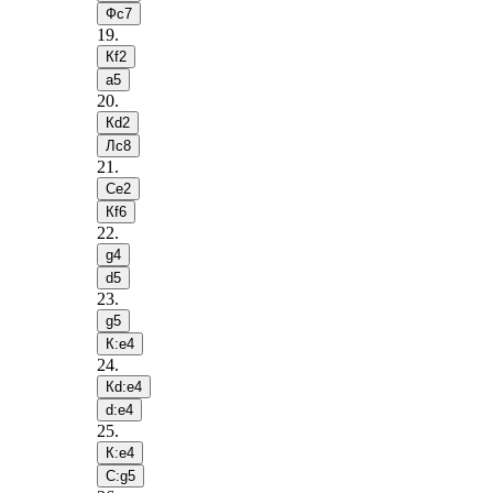
Фc7
19
.
Кf2
a5
20
.
Кd2
Лc8
21
.
Сe2
Кf6
22
.
g4
d5
23
.
g5
К:e4
24
.
Кd:e4
d:e4
25
.
К:e4
С:g5