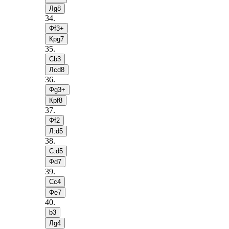
Лg8
34
.
Фf3+
Крg7
35
.
Сb3
Лcd8
36
.
Фg3+
Крf8
37
.
Фf2
Л:d5
38
.
С:d5
Фd7
39
.
Сc4
Фe7
40
.
b3
Лg4