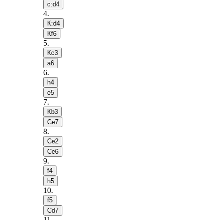
c:d4
4
.
К:d4
Кf6
5
.
Кc3
a6
6
.
h4
e5
7
.
Кb3
Сe7
8
.
Сe2
Сe6
9
.
f4
h5
10
.
f5
Сd7
11
.