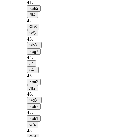
41
.
Крb2
Лf4
42
.
Фb6
Фf6
43
.
Фb8+
Крg7
44
.
a4
e4+
45
.
Крa2
Лf2
46
.
Фg3+
Крh7
47
.
Крb1
Фf4
48
.
Фg1