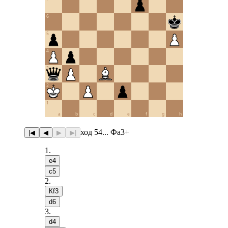
6
5
4
3
2
1
a
b
c
d
e
f
g
h
ход 54... Фa3+
|◀
◀
▶
▶|
1
.
e4
c5
2
.
Кf3
d6
3
.
d4