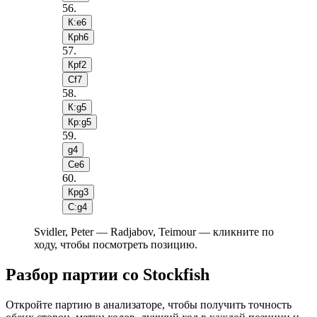
56
.
К:e6
Крh6
57
.
Крf2
Сf7
58
.
К:g5
Кр:g5
59
.
g4
Сe6
60
.
Крg3
С:g4
Svidler, Peter — Radjabov, Teimour — кликните по
ходу, чтобы посмотреть позицию.
Разбор партии со Stockfish
Откройте партию в анализаторе, чтобы получить точность