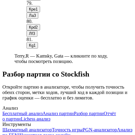
79
.
Крe1
Лa3
80
.
Крd2
Лf3
81
.
Кg1
Terry,R — Kamsky, Gata — кликните по ходу,
чтобы посмотреть позицию.
Разбор партии со Stockfish
Откройте партию в анализаторе, чтобы получить точность
обеих сторон, метки ходов, лучший ход в каждой позиции и
график оценки — бесплатно и без лимитов.
Анализ
Бесплатный анализ
Анализ партии
Разбор партии
Отчёт
о партии
Lichess анализ
Инструменты
Шахматный анализатор
Точность игры
PGN-анализатор
Анализ