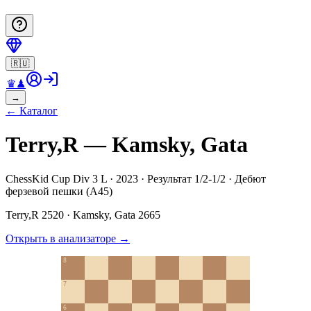
🇷🇺
♛
♟
→
←
Каталог
Terry,R — Kamsky, Gata
ChessKid Cup Div 3 L · 2023 · Результат 1/2-1/2 · Дебют
ферзевой пешки (A45)
Terry,R
2520
·
Kamsky, Gata
2665
Открыть в анализаторе
→
8
7
6