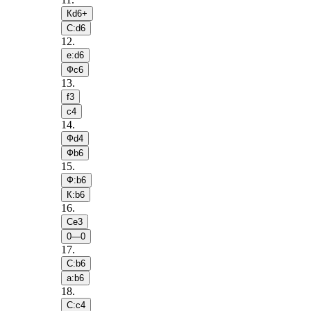
Кd6+
С:d6
12
.
e:d6
Фc6
13
.
f3
c4
14
.
Фd4
Фb6
15
.
Ф:b6
К:b6
16
.
Сe3
0—0
17
.
С:b6
a:b6
18
.
С:c4