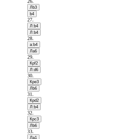
26
.
Лb3
b4
27
.
Л:b4
Л:b4
28
.
a:b4
Лa6
29
.
Крf2
Л:d6
30
.
Крe3
Лb6
31
.
Крd2
Л:b4
32
.
Крc3
Лb6
33
.
Лa1