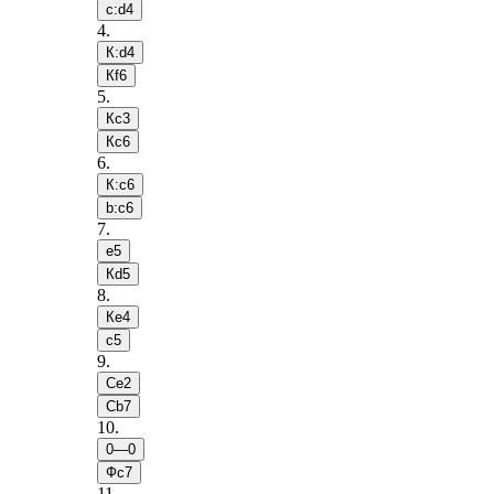
c:d4
4
.
К:d4
Кf6
5
.
Кc3
Кc6
6
.
К:c6
b:c6
7
.
e5
Кd5
8
.
Кe4
c5
9
.
Сe2
Сb7
10
.
0—0
Фc7
11
.