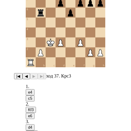
6
5
4
3
2
1
a
b
c
d
e
f
g
h
ход 37. Крc3
|◀
◀
▶
▶|
1
.
e4
c5
2
.
Кf3
e6
3
.
d4