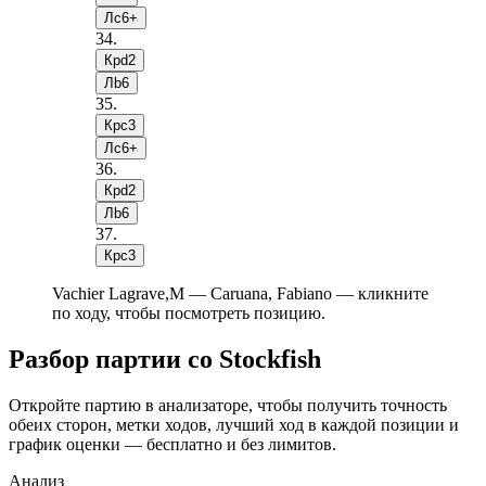
Лc6+
34
.
Крd2
Лb6
35
.
Крc3
Лc6+
36
.
Крd2
Лb6
37
.
Крc3
Vachier Lagrave,M — Caruana, Fabiano — кликните
по ходу, чтобы посмотреть позицию.
Разбор партии со Stockfish
Откройте партию в анализаторе, чтобы получить точность
обеих сторон, метки ходов, лучший ход в каждой позиции и
график оценки — бесплатно и без лимитов.
Анализ