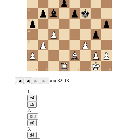
6
5
4
3
2
1
a
b
c
d
e
f
g
h
ход 32. f3
|◀
◀
▶
▶|
1
.
e4
c5
2
.
Кf3
e6
3
.
d4