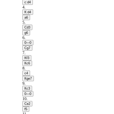
c:d4
4
.
К:d4
a6
5
.
Сd3
g6
6
.
0—0
Сg7
7
.
Кf3
Кc6
8
.
c4
Кge7
9
.
Кc3
0—0
10
.
Сe2
f5
11
.