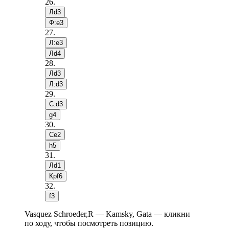
26
.
Лd3
Ф:e3
27
.
Л:e3
Лd4
28
.
Лd3
Л:d3
29
.
С:d3
g4
30
.
Сe2
h5
31
.
Лd1
Крf6
32
.
f3
Vasquez Schroeder,R — Kamsky, Gata — кликни
по ходу, чтобы посмотреть позицию.