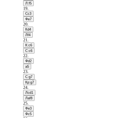
Л:f5
19
.
Сc3
Фe7
20
.
Кd4
Лf4
21
.
К:c6
С:c6
22
.
Фd2
a5
23
.
С:g7
Кр:g7
24
.
Лcd1
Лaf8
25
.
Фe3
Фc5