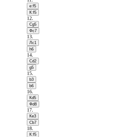
e:f5
К:f5
12
.
Сg5
Фc7
13
.
Лc1
h6
14
.
Сd2
g5
15
.
b3
b6
16
.
Кd5
Фd8
17
.
Кe3
Сb7
18
.
К:f5