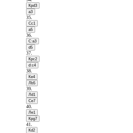
Крd3
a3
35
.
Сc1
a5
36
.
С:a3
d5
37
.
Крc2
d:c4
38
.
Кe4
Лb5
39
.
Лd1
Сe7
40
.
Лe1
Крg7
41
.
Кd2