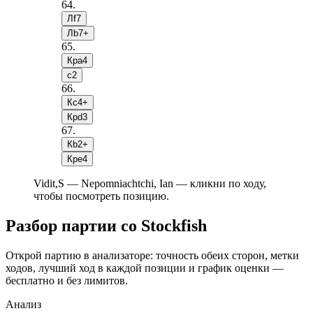
64
.
Лf7
Лb7+
65
.
Крa4
c2
66
.
Кc4+
Крd3
67
.
Кb2+
Крe4
Vidit,S — Nepomniachtchi, Ian — кликни по ходу,
чтобы посмотреть позицию.
Разбор партии со Stockfish
Открой партию в анализаторе: точность обеих сторон, метки
ходов, лучший ход в каждой позиции и график оценки —
бесплатно и без лимитов.
Анализ