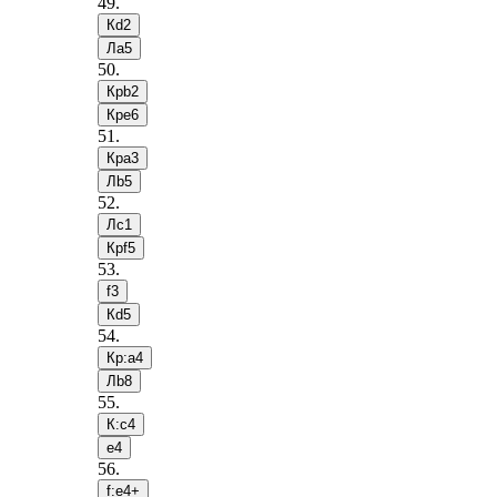
49
.
Кd2
Лa5
50
.
Крb2
Крe6
51
.
Крa3
Лb5
52
.
Лc1
Крf5
53
.
f3
Кd5
54
.
Кр:a4
Лb8
55
.
К:c4
e4
56
.
f:e4+