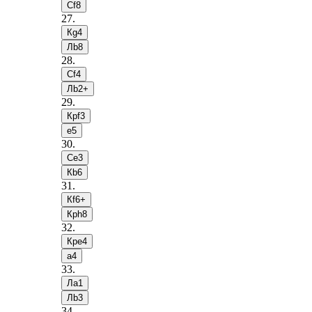
Сf8
27
.
Кg4
Лb8
28
.
Сf4
Лb2+
29
.
Крf3
e5
30
.
Сe3
Кb6
31
.
Кf6+
Крh8
32
.
Крe4
a4
33
.
Лa1
Лb3
34
.