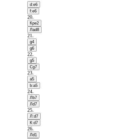
d:e6
f:e6
20
.
Крe2
Лad8
21
.
g4
g6
22
.
g5
Сg7
23
.
a5
b:a5
24
.
Лb7
Лd7
25
.
Л:d7
К:d7
26
.
Лd1