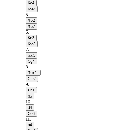
Кc4
К:e4
5
.
Фe2
Фe7
6
.
Кc3
К:c3
7
.
b:c3
Сg4
8
.
Ф:e7+
С:e7
9
.
Лb1
b6
10
.
d4
Сe6
11
.
a4