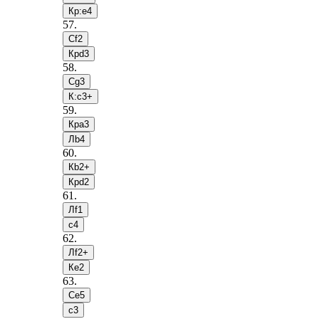
Кр:e4
57
.
Сf2
Крd3
58
.
Сg3
К:c3+
59
.
Крa3
Лb4
60
.
Кb2+
Крd2
61
.
Лf1
c4
62
.
Лf2+
Кe2
63
.
Сe5
c3