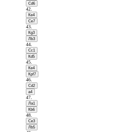
Сd6
42
.
Кe4
Сe7
43
.
Кg3
Лb3
44
.
Сc1
Кd5
45
.
Кe4
Крf7
46
.
Сd2
a4
47
.
Лa1
Кb6
48
.
Сe3
Лb5