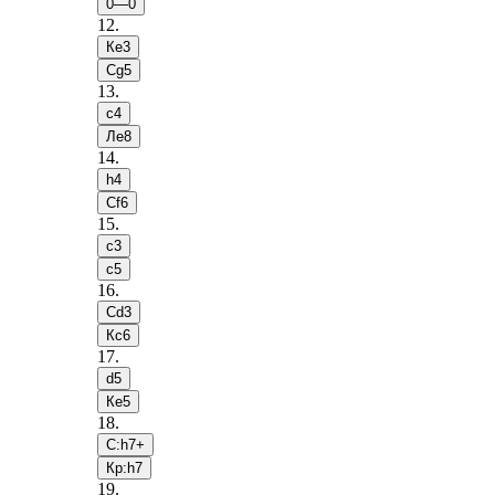
0—0
12
.
Кe3
Сg5
13
.
c4
Лe8
14
.
h4
Сf6
15
.
c3
c5
16
.
Сd3
Кc6
17
.
d5
Кe5
18
.
С:h7+
Кр:h7
19
.