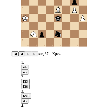
5
4
3
2
1
a
b
c
d
e
f
g
h
ход 67... Крe4
|◀
◀
▶
▶|
1
.
e4
e5
2
.
Кf3
Кf6
3
.
К:e5
d6
4
.