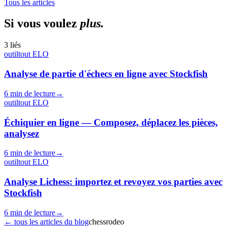
Tous les articles
Si vous voulez
plus.
3 liés
outil
tout
ELO
Analyse de partie d'échecs en ligne avec Stockfish
6 min de lecture
→
outil
tout
ELO
Échiquier en ligne — Composez, déplacez les pièces,
analysez
6 min de lecture
→
outil
tout
ELO
Analyse Lichess: importez et revoyez vos parties avec
Stockfish
6 min de lecture
→
←
tous les articles du blog
chess
rodeo