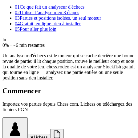
01
Ce que fait un analyseur d'échecs
02
Utiliser l’analyseur en 3 étapes
03
Parties et positions isolées, un seul moteur
04
Gratuit, en ligne, rien à installer
05
Pour aller plus loin
lu
0
% ·
~6 min restantes
Un analyseur d'échecs est le moteur qui se cache derrière une bonne
revue de partie: il lit chaque position, trouve le meilleur coup et note
la qualité de votre jeu. chess.rodeo est un analyseur Stockfish gratuit
qui tourne en ligne — analysez une partie entière ou une seule
position sans rien installer.
Commencer
Importez vos parties depuis Chess.com, Lichess ou téléchargez des
fichiers PGN
♛
Lichess