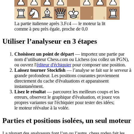
1
a
b
c
d
e
f
g
h
La partie italienne après 3.Fc4 — le moteur la lit
comme à peu près égale, proche de 0,0
Utiliser l’analyseur en 3 étapes
Choisissez un point de départ
— importez une partie par
nom d’utilisateur Chess.com ou Lichess (ou collez un PGN),
ou ouvrez l'
éditeur d'échiquier
pour composer une position.
Laissez tourner Stockfish
— l’analyse se fait sur le serveur à
grande profondeur. Les positions courantes proviennent
directement du cache d'évaluations et apparaissent
instantanément.
Lisez le résultat
— parcourez les meilleurs coups et les
erreurs, observez le graphique d'évaluation, et jouez vos
propres variantes sur l'échiquier pour tester des idées;
le moteur réévalue à la volée.
Parties et positions isolées, un seul moteur
La plupart des analyseurs font l’un ou l’autre. chess.rodeo fait les