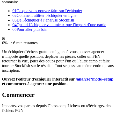
sommaire
01
Ce que vous pouvez faire sur l'échiquier
02
Comment utiliser l'échiquier en ligne
03
De l'échiquier à l’analyse Stockfish
04
Quand l'échiquier vaut mieux que l’import d’une partie
05
Pour aller plus loin
lu
0
% ·
~6 min restantes
Un échiquier d'échecs gratuit en ligne où vous pouvez agencer
n’importe quelle position, déplacer les pièces, coller un FEN,
retourner la vue, jouer des coups pour l’un ou l’autre camp et faire
tourner Stockfish sur le résultat. Tout se passe au même endroit, sans
inscription.
Ouvrez l'éditeur d'échiquier interactif sur
/analyze?mode=setup
et commencez à agencer une position.
Commencer
Importez vos parties depuis Chess.com, Lichess ou téléchargez des
fichiers PGN