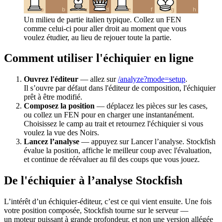
a
b
c
d
e
f
g
h
Un milieu de partie italien typique. Collez un FEN
comme celui-ci pour aller droit au moment que vous
voulez étudier, au lieu de rejouer toute la partie.
Comment utiliser l'échiquier en ligne
Ouvrez l'éditeur
— allez sur
/analyze?mode=setup
.
Il s’ouvre par défaut dans l'éditeur de composition, l'échiquier
prêt à être modifié.
Composez la position
— déplacez les pièces sur les cases,
ou collez un FEN pour en charger une instantanément.
Choisissez le camp au trait et retournez l'échiquier si vous
voulez la vue des Noirs.
Lancez l’analyse
— appuyez sur Lancer l’analyse. Stockfish
évalue la position, affiche le meilleur coup avec l'évaluation,
et continue de réévaluer au fil des coups que vous jouez.
De l'échiquier à l’analyse Stockfish
L’intérêt d’un échiquier-éditeur, c’est ce qui vient ensuite. Une fois
votre position composée, Stockfish tourne sur le serveur —
un moteur puissant à grande profondeur, et non une version allégée