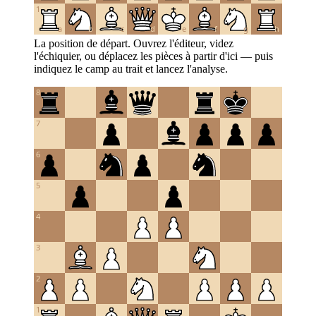
1
a
b
c
d
e
f
g
h
La position de départ. Ouvrez l'éditeur, videz
l'échiquier, ou déplacez les pièces à partir d'ici — puis
indiquez le camp au trait et lancez l'analyse.
8
7
6
5
4
3
2
1