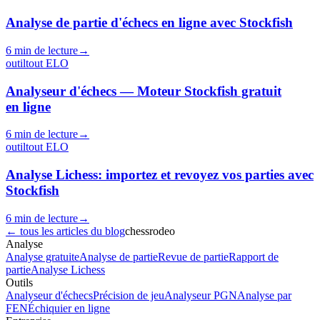
Analyse de partie d'échecs en ligne avec Stockfish
6 min de lecture
→
outil
tout
ELO
Analyseur d'échecs — Moteur Stockfish gratuit
en ligne
6 min de lecture
→
outil
tout
ELO
Analyse Lichess: importez et revoyez vos parties avec
Stockfish
6 min de lecture
→
←
tous les articles du blog
chess
rodeo
Analyse
Analyse gratuite
Analyse de partie
Revue de partie
Rapport de
partie
Analyse Lichess
Outils
Analyseur d'échecs
Précision de jeu
Analyseur PGN
Analyse par
FEN
Échiquier en ligne