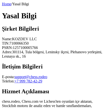
Home
/
Yasal Bilgi
Yasal Bilgi
Şirket Bilgileri
Name:
KOZDEV LLC
TIN
:
7100066350
PSRN
:
1257100005766
Adres
:
301114, Tula bölgesi, Leninsky ilçesi, Plehanovo yerleşimi,
Lesnaya sk., 16
İletişim Bilgileri
E-posta
:
support@chess.rodeo
Telefon
:
+7 999 782-42-29
Hizmet Açıklaması
chess.rodeo, Chess.com ve Lichess'ten oyunları içe aktaran,
Stockfish motoru ile analiz eden ve hamle sınıflandırmaları,