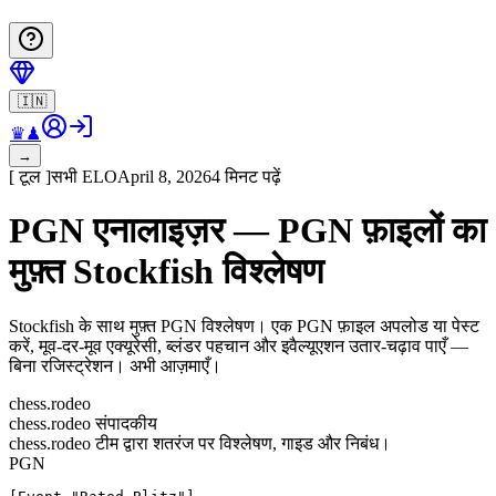
🇮🇳
♛
♟
→
[
टूल
]
सभी
ELO
April 8, 2026
4 मिनट पढ़ें
PGN एनालाइज़र — PGN फ़ाइलों का
मुफ़्त Stockfish विश्लेषण
Stockfish के साथ मुफ़्त PGN विश्लेषण। एक PGN फ़ाइल अपलोड या पेस्ट
करें, मूव-दर-मूव एक्यूरेसी, ब्लंडर पहचान और इवैल्यूएशन उतार-चढ़ाव पाएँ —
बिना रजिस्ट्रेशन। अभी आज़माएँ।
chess.rodeo
chess.rodeo संपादकीय
chess.rodeo टीम द्वारा शतरंज पर विश्लेषण, गाइड और निबंध।
PGN