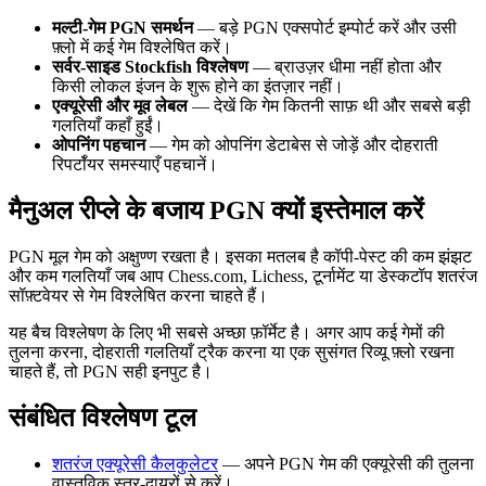
मल्टी-गेम PGN समर्थन
— बड़े PGN एक्सपोर्ट इम्पोर्ट करें और उसी
फ़्लो में कई गेम विश्लेषित करें।
सर्वर-साइड Stockfish विश्लेषण
— ब्राउज़र धीमा नहीं होता और
किसी लोकल इंजन के शुरू होने का इंतज़ार नहीं।
एक्यूरेसी और मूव लेबल
— देखें कि गेम कितनी साफ़ थी और सबसे बड़ी
गलतियाँ कहाँ हुईं।
ओपनिंग पहचान
— गेम को ओपनिंग डेटाबेस से जोड़ें और दोहराती
रिपर्टॉयर समस्याएँ पहचानें।
मैनुअल रीप्ले के बजाय PGN क्यों इस्तेमाल करें
PGN मूल गेम को अक्षुण्ण रखता है। इसका मतलब है कॉपी-पेस्ट की कम झंझट
और कम गलतियाँ जब आप Chess.com, Lichess, टूर्नामेंट या डेस्कटॉप शतरंज
सॉफ़्टवेयर से गेम विश्लेषित करना चाहते हैं।
यह बैच विश्लेषण के लिए भी सबसे अच्छा फ़ॉर्मेट है। अगर आप कई गेमों की
तुलना करना, दोहराती गलतियाँ ट्रैक करना या एक सुसंगत रिव्यू फ़्लो रखना
चाहते हैं, तो PGN सही इनपुट है।
संबंधित विश्लेषण टूल
शतरंज एक्यूरेसी कैलकुलेटर
— अपने PGN गेम की एक्यूरेसी की तुलना
वास्तविक स्तर-दायरों से करें।