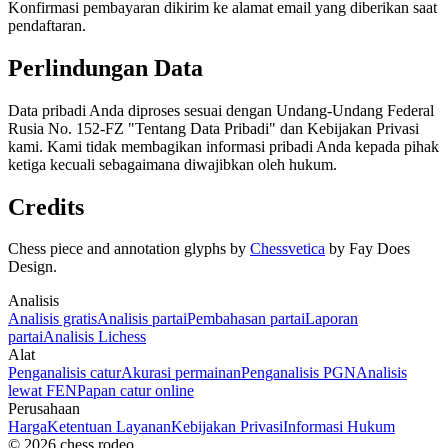
Konfirmasi pembayaran dikirim ke alamat email yang diberikan saat
pendaftaran.
Perlindungan Data
Data pribadi Anda diproses sesuai dengan Undang-Undang Federal
Rusia No. 152-FZ "Tentang Data Pribadi" dan Kebijakan Privasi
kami. Kami tidak membagikan informasi pribadi Anda kepada pihak
ketiga kecuali sebagaimana diwajibkan oleh hukum.
Credits
Chess piece and annotation glyphs by
Chessvetica
by Fay Does
Design.
Analisis
Analisis gratis
Analisis partai
Pembahasan partai
Laporan
partai
Analisis Lichess
Alat
Penganalisis catur
Akurasi permainan
Penganalisis PGN
Analisis
lewat FEN
Papan catur online
Perusahaan
Harga
Ketentuan Layanan
Kebijakan Privasi
Informasi Hukum
© 2026 chess.rodeo