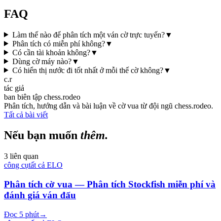
FAQ
Làm thế nào để phân tích một ván cờ trực tuyến?
▼
Phân tích có miễn phí không?
▼
Có cần tài khoản không?
▼
Dùng cờ máy nào?
▼
Có hiển thị nước đi tốt nhất ở mỗi thế cờ không?
▼
c.r
tác giả
ban biên tập chess.rodeo
Phân tích, hướng dẫn và bài luận về cờ vua từ đội ngũ chess.rodeo.
Tất cả bài viết
Nếu bạn muốn
thêm.
3 liên quan
công cụ
tất cả
ELO
Phân tích cờ vua — Phân tích Stockfish miễn phí và
đánh giá ván đấu
Đọc 5 phút
→