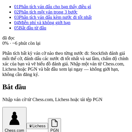
01
Phân tích ván đấu cho bạn thấy điều gì
02
Phân tích một ván trong 3 bước
03
Phân tích ván đấu kèm nước đi tốt nhất
04
Miễn phí và không giới hạn
05
Bắt đầu từ đâu
đã đọc
0
% ·
~6 phút còn lại
Phân tích bất kỳ ván cờ nào theo từng nước đi: Stockfish đánh giá
mỗi thế cờ, đánh dấu các nước đi tốt nhất và sai lầm, chấm độ chính
xác của bạn và vẽ biểu đồ đánh giá. Nhập một ván từ Chess.com,
Lichess hoặc PGN và bắt đầu xem lại ngay — không giới hạn,
không cần đăng ký.
Bắt đầu
Nhập ván cờ từ Chess.com, Lichess hoặc tải tệp PGN
♛
Lichess
Chess.com
PGN