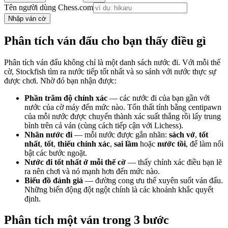
Tên người dùng Chess.com
Nhập ván cờ
Phân tích ván đấu cho bạn thấy điều gì
Phân tích ván đấu không chỉ là một danh sách nước đi. Với mỗi thế
cờ, Stockfish tìm ra nước tiếp tốt nhất và so sánh với nước thực sự
được chơi. Nhờ đó bạn nhận được:
Phần trăm độ chính xác
— các nước đi của bạn gần với
nước của cờ máy đến mức nào. Tổn thất tính bằng centipawn
của mỗi nước được chuyển thành xác suất thắng rồi lấy trung
bình trên cả ván (cùng cách tiếp cận với Lichess).
Nhãn nước đi
— mỗi nước được gắn nhãn:
sách vở
,
tốt
nhất
,
tốt
,
thiếu chính xác
,
sai lầm
hoặc
nước tồi
, để làm nổi
bật các bước ngoặt.
Nước đi tốt nhất ở mỗi thế cờ
— thấy chính xác điều bạn lẽ
ra nên chơi và nó mạnh hơn đến mức nào.
Biểu đồ đánh giá
— đường cong ưu thế xuyên suốt ván đấu.
Những biến động đột ngột chính là các khoảnh khắc quyết
định.
Phân tích một ván trong 3 bước