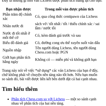
Đây là những gì mỗi ván Lichess được phân tích mang lại cho bạn:
Bạn nhận được
Trong mỗi ván được phân tích
Phần trăm độ chính
Có, qua công thức centipawn của Lichess
xác
sách vở / tốt nhất / tốt / thiếu chính xác / sai
Nhãn nước đi
lầm / nước tồi
Nước đi tốt nhất ở
Có, kèm đánh giá trước và sau
mỗi thế cờ
Biểu đồ đánh giá
Có, đường cong ưu thế xuyên suốt ván đấu
Tên người dùng Lichess, tên người dùng
Nguồn nhập
Chess.com hoặc PGN
Giới hạn phân tích
Không có — miễn phí và không giới hạn
hằng ngày
Trang này nói về việc *sử dụng* các ván Lichess của bạn ở đây,
chứ không phải về chuyện nền tảng nào tốt hơn. Nếu bạn muốn
so sánh đó, bài viết được liên kết bên dưới đặt cả hai cạnh nhau.
Tìm hiểu thêm
Phân tích Chess.com so với Lichess
— một so sánh cạnh
nhau về phân tích của hai nền tảng.