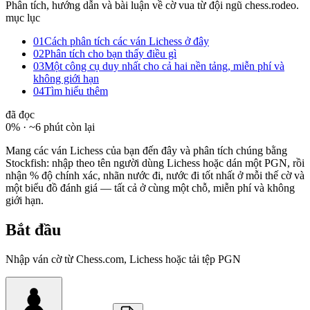
Phân tích, hướng dẫn và bài luận về cờ vua từ đội ngũ chess.rodeo.
mục lục
01
Cách phân tích các ván Lichess ở đây
02
Phân tích cho bạn thấy điều gì
03
Một công cụ duy nhất cho cả hai nền tảng, miễn phí và
không giới hạn
04
Tìm hiểu thêm
đã đọc
0
% ·
~6 phút còn lại
Mang các ván Lichess của bạn đến đây và phân tích chúng bằng
Stockfish: nhập theo tên người dùng Lichess hoặc dán một PGN, rồi
nhận % độ chính xác, nhãn nước đi, nước đi tốt nhất ở mỗi thế cờ và
một biểu đồ đánh giá — tất cả ở cùng một chỗ, miễn phí và không
giới hạn.
Bắt đầu
Nhập ván cờ từ Chess.com, Lichess hoặc tải tệp PGN