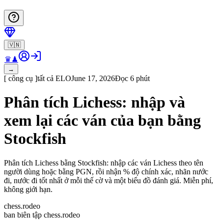
🇻🇳
♛
♟
→
[
công cụ
]
tất cả
ELO
June 17, 2026
Đọc 6 phút
Phân tích Lichess: nhập và
xem lại các ván của bạn bằng
Stockfish
Phân tích Lichess bằng Stockfish: nhập các ván Lichess theo tên
người dùng hoặc bằng PGN, rồi nhận % độ chính xác, nhãn nước
đi, nước đi tốt nhất ở mỗi thế cờ và một biểu đồ đánh giá. Miễn phí,
không giới hạn.
chess.rodeo
ban biên tập chess.rodeo