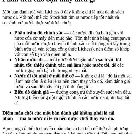
Một bản đánh giá ván Lichess ở đây không chỉ là một danh sách
nước đi. Với mỗi thế cờ, Stockfish tìm ra nước tiếp tốt nhất và
so sánh với nước thực sự được chơi:
Phần trăm độ chính xác
— các nước đi của bạn gần với
nước của cờ máy đến mức nào. Tổn thất tính bằng centipawn
của mỗi nước được chuyển thành xác suất thắng rồi lấy trung
bình trên cả ván (cùng công thức Lichess), nên điểm số khớp
với con số bạn vẫn quen nhìn.
Nhãn nước đi
— mỗi nước được gắn nhãn
sách vở
,
tốt
nhất
,
tốt
,
thiếu chính xác
,
sai lầm
hoặc
nước tồi
, để các
bước ngoặt nổi bật chỉ trong nháy mắt.
Nước đi tốt nhất ở mỗi thế cờ
— không chỉ là “đó là một sai
lầm” mà còn là điều lẽ ra nên chơi thay vào đó, kèm đánh giá
trước và sau để thấy cái giá tính bằng tốt.
Biểu đồ đánh giá
— đường cong ưu thế xuyên suốt ván đấu.
Những biến động đột ngột chính là các nước đã định đoạt tất
cả.
Điểm mấu chốt của một bản đánh giá không phải là cái
nhãn — mà là nước đi lẽ ra nên được chơi thay vào đó.
Bạn cũng có thể di chuyển quân cho cả hai bên để thử các phương
án của riêng mình; cờ máy đánh giá lại ngay tức thì. Để xem một thế