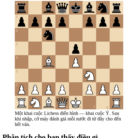
8
7
6
5
4
3
2
1
a
b
c
d
e
f
g
h
Một khai cuộc Lichess điển hình — khai cuộc Ý. Sau
khi nhập, cờ máy đánh giá mỗi nước đi từ đây cho đến
hết ván.
Phân tích cho bạn thấy điều gì