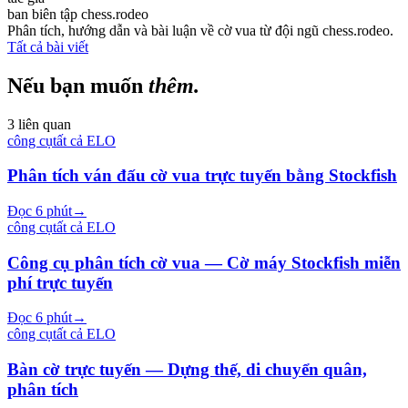
ban biên tập chess.rodeo
Phân tích, hướng dẫn và bài luận về cờ vua từ đội ngũ chess.rodeo.
Tất cả bài viết
Nếu bạn muốn
thêm.
3 liên quan
công cụ
tất cả
ELO
Phân tích ván đấu cờ vua trực tuyến bằng Stockfish
Đọc 6 phút
→
công cụ
tất cả
ELO
Công cụ phân tích cờ vua — Cờ máy Stockfish miễn
phí trực tuyến
Đọc 6 phút
→
công cụ
tất cả
ELO
Bàn cờ trực tuyến — Dựng thế, di chuyển quân,
phân tích