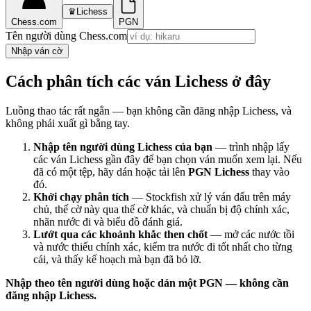
♛
Lichess
Chess.com
PGN
Tên người dùng Chess.com
Nhập ván cờ
Cách phân tích các ván Lichess ở đây
Luồng thao tác rất ngắn — bạn không cần đăng nhập Lichess, và
không phải xuất gì bằng tay.
Nhập tên người dùng Lichess của bạn
— trình nhập lấy
các ván Lichess gần đây để bạn chọn ván muốn xem lại. Nếu
đã có một tệp, hãy dán hoặc tải lên
PGN Lichess
thay vào
đó.
Khởi chạy phân tích
— Stockfish xử lý ván đấu trên máy
chủ, thế cờ này qua thế cờ khác, và chuẩn bị độ chính xác,
nhãn nước đi và biểu đồ đánh giá.
Lướt qua các khoảnh khắc then chốt
— mở các nước tồi
và nước thiếu chính xác, kiểm tra nước đi tốt nhất cho từng
cái, và thấy kế hoạch mà bạn đã bỏ lỡ.
Nhập theo tên người dùng hoặc dán một PGN — không cần
đăng nhập Lichess.