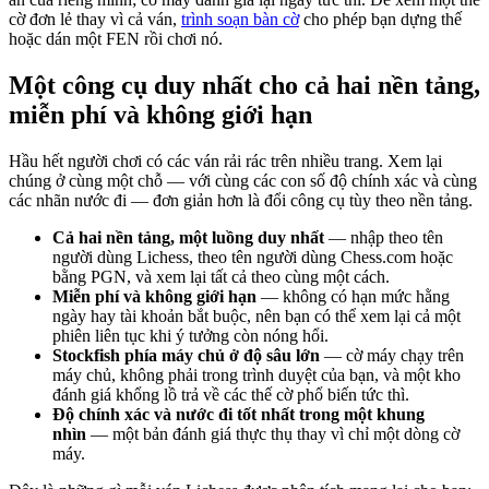
cờ đơn lẻ thay vì cả ván,
trình soạn bàn cờ
cho phép bạn dựng thế
hoặc dán một FEN rồi chơi nó.
Một công cụ duy nhất cho cả hai nền tảng,
miễn phí và không giới hạn
Hầu hết người chơi có các ván rải rác trên nhiều trang. Xem lại
chúng ở cùng một chỗ — với cùng các con số độ chính xác và cùng
các nhãn nước đi — đơn giản hơn là đổi công cụ tùy theo nền tảng.
Cả hai nền tảng, một luồng duy nhất
— nhập theo tên
người dùng Lichess, theo tên người dùng Chess.com hoặc
bằng PGN, và xem lại tất cả theo cùng một cách.
Miễn phí và không giới hạn
— không có hạn mức hằng
ngày hay tài khoản bắt buộc, nên bạn có thể xem lại cả một
phiên liên tục khi ý tưởng còn nóng hổi.
Stockfish phía máy chủ ở độ sâu lớn
— cờ máy chạy trên
máy chủ, không phải trong trình duyệt của bạn, và một kho
đánh giá khổng lồ trả về các thế cờ phổ biến tức thì.
Độ chính xác và nước đi tốt nhất trong một khung
nhìn
— một bản đánh giá thực thụ thay vì chỉ một dòng cờ
máy.