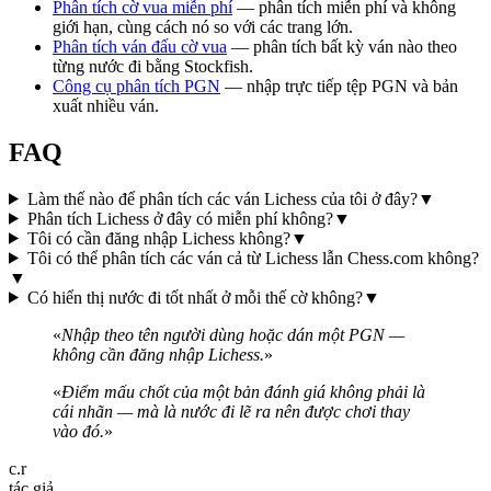
Phân tích cờ vua miễn phí
— phân tích miễn phí và không
giới hạn, cùng cách nó so với các trang lớn.
Phân tích ván đấu cờ vua
— phân tích bất kỳ ván nào theo
từng nước đi bằng Stockfish.
Công cụ phân tích PGN
— nhập trực tiếp tệp PGN và bản
xuất nhiều ván.
FAQ
Làm thế nào để phân tích các ván Lichess của tôi ở đây?
▼
Phân tích Lichess ở đây có miễn phí không?
▼
Tôi có cần đăng nhập Lichess không?
▼
Tôi có thể phân tích các ván cả từ Lichess lẫn Chess.com không?
▼
Có hiển thị nước đi tốt nhất ở mỗi thế cờ không?
▼
«
Nhập theo tên người dùng hoặc dán một PGN —
không cần đăng nhập Lichess.
»
«
Điểm mấu chốt của một bản đánh giá không phải là
cái nhãn — mà là nước đi lẽ ra nên được chơi thay
vào đó.
»
c.r
tác giả