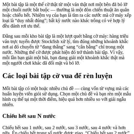
Một bài tập là một thế cờ thật từ một ván thật nơi một bên đã bỏ lỡ
một chuỗi nước bắt buộc — thường là một đòn chiến thuật ăn quân
hoặc chiếu hết. Nhiệm vụ của bạn là tìm ra các nước mà cờ máy xếp
loại là “duy nhất đúng”; bất kỳ nước nào khác trông có vẻ hợp lý
đều đánh rơi ưu thế.
Đằng sau mỗi kho bài tập là một lượt quét bằng cờ máy: hàng triệu
ván trực tuyến được Stockfish xử lý, tìm đúng những khoảnh khắc
nơi ai đó chuyển từ “đang thắng” sang “cân bằng” chỉ trong một
nước. Những thế cờ được phát hiện đó trở thành bài tập. Vì vậy,
mỗi lần bạn giải một bài, bạn đang giải một khoảnh khắc thật mà
một người chơi khác đã đối mặt và bỏ lỡ.
Các loại bài tập cờ vua để rèn luyện
Mỗi bài tập có một hoặc nhiều chủ đề — cùng vốn từ vựng mà các
huấn luyện viên giỏi sử dụng. Chọn một chủ đề và bạn rèn một mẫu
hình cụ thể tại một thời điểm, hiệu quả hơn nhiều so với giải ngẫu
nhiên.
Chiếu hết sau N nước
Chiếu hết sau 1 nước, sau 2 nước, sau 3 nước, sau 4 nước và hơn
nữa. Ép chiếu hết trong số nước được giao. “Chiếu hết sau 2 nước”