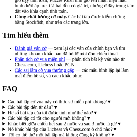
giờ dạy tính toán; Puzzle Rush tính giờ rèn nhận diện mẫu
hình dưới áp lực. Cả hai đều có giá trị, nhưng ở đây trọng tâm
đặt vào khía cạnh tính toán.
Cùng chất lượng cờ máy.
Các bài tập được kiểm chứng
bằng Stockfish, như trên các trang lớn.
Tìm hiểu thêm
Đánh giá ván cờ
— xem lại các ván của chính bạn và tìm
những khoảnh khắc bạn đã bỏ lỡ một đòn chiến thuật
Phân tích cờ vua miễn phí
— phân tích bất kỳ ván nào từ
Chess.com, Lichess hoặc PGN
Các sai lầm cờ vua thường gặp
— các mẫu hình lặp lại làm
mất điểm hệ số, và cách khắc phục
FAQ
Các bài tập cờ vua này có thực sự miễn phí không?
▼
Các bài tập đến từ đâu?
▼
Hệ số bài tập của tôi được tính như thế nào?
▼
Các bài tập có tốt cho người mới không?
▼
Khác biệt giữa chiếu hết sau 2 nước và sau 3 nước là gì?
▼
Nó khác bài tập của Lichess và Chess.com ở chỗ nào?
▼
Tôi có thể thử một bài tập mà không đăng ký không?
▼