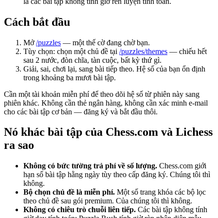
là các bài tập không tính giờ rèn luyện tính toán.
Cách bắt đầu
Mở
/puzzles
— một thế cờ đang chờ bạn.
Tùy chọn: chọn một chủ đề tại
/puzzles/themes
— chiếu hết
sau 2 nước, đòn chĩa, tàn cuộc, bất kỳ thứ gì.
Giải, sai, chơi lại, sang bài tiếp theo. Hệ số của bạn ổn định
trong khoảng ba mươi bài tập.
Cần một tài khoản miễn phí để theo dõi hệ số từ phiên này sang
phiên khác. Không cần thẻ ngân hàng, không cần xác minh e-mail
cho các bài tập cơ bản — đăng ký và bắt đầu thôi.
Nó khác bài tập của Chess.com và Lichess
ra sao
Không có bức tường trả phí về số lượng.
Chess.com giới
hạn số bài tập hằng ngày tùy theo cấp đăng ký. Chúng tôi thì
không.
Bộ chọn chủ đề là miễn phí.
Một số trang khóa các bộ lọc
theo chủ đề sau gói premium. Của chúng tôi thì không.
Không có chiêu trò chuỗi liên tiếp.
Các bài tập không tính