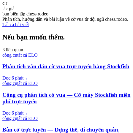
c.r
tác giả
ban biên tập chess.rodeo
Phân tích, hướng dẫn và bài luận về cờ vua từ đội ngũ chess.rodeo.
Tất cả bài viết
Nếu bạn muốn
thêm.
3 liên quan
công cụ
tất cả
ELO
Phân tích ván đấu cờ vua trực tuyến bằng Stockfish
Đọc 6 phút
→
công cụ
tất cả
ELO
Công cụ phân tích cờ vua — Cờ máy Stockfish miễn
phí trực tuyến
Đọc 6 phút
→
công cụ
tất cả
ELO
Bàn cờ trực tuyến — Dựng thế, di chuyển quân,