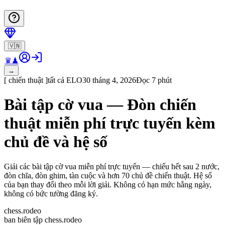
🇻🇳
♛
♟
→
[
chiến thuật
]
tất cả
ELO
30 tháng 4, 2026
Đọc 7 phút
Bài tập cờ vua — Đòn chiến
thuật miễn phí trực tuyến kèm
chủ đề và hệ số
Giải các bài tập cờ vua miễn phí trực tuyến — chiếu hết sau 2 nước,
đòn chĩa, đòn ghim, tàn cuộc và hơn 70 chủ đề chiến thuật. Hệ số
của bạn thay đổi theo mỗi lời giải. Không có hạn mức hằng ngày,
không có bức tường đăng ký.
chess.rodeo
ban biên tập chess.rodeo