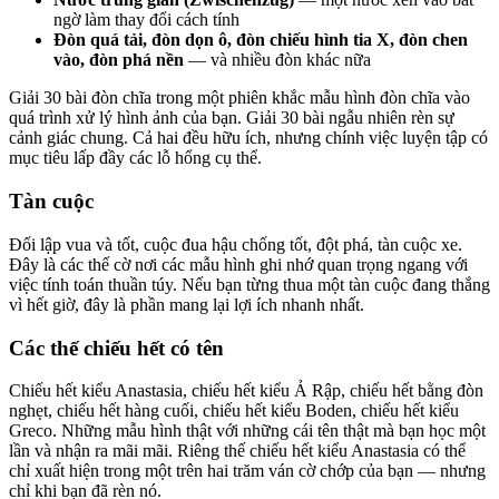
ngờ làm thay đổi cách tính
Đòn quá tải, đòn dọn ô, đòn chiếu hình tia X, đòn chen
vào, đòn phá nền
— và nhiều đòn khác nữa
Giải 30 bài đòn chĩa trong một phiên khắc mẫu hình đòn chĩa vào
quá trình xử lý hình ảnh của bạn. Giải 30 bài ngẫu nhiên rèn sự
cảnh giác chung. Cả hai đều hữu ích, nhưng chính việc luyện tập có
mục tiêu lấp đầy các lỗ hổng cụ thể.
Tàn cuộc
Đối lập vua và tốt, cuộc đua hậu chống tốt, đột phá, tàn cuộc xe.
Đây là các thế cờ nơi các mẫu hình ghi nhớ quan trọng ngang với
việc tính toán thuần túy. Nếu bạn từng thua một tàn cuộc đang thắng
vì hết giờ, đây là phần mang lại lợi ích nhanh nhất.
Các thế chiếu hết có tên
Chiếu hết kiểu Anastasia, chiếu hết kiểu Ả Rập, chiếu hết bằng đòn
nghẹt, chiếu hết hàng cuối, chiếu hết kiểu Boden, chiếu hết kiểu
Greco. Những mẫu hình thật với những cái tên thật mà bạn học một
lần và nhận ra mãi mãi. Riêng thế chiếu hết kiểu Anastasia có thể
chỉ xuất hiện trong một trên hai trăm ván cờ chớp của bạn — nhưng
chỉ khi bạn đã rèn nó.