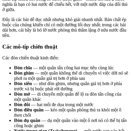
nghĩa là bạn có hai nước để chiếu hết, với một nước đáp của đối thủ
ở giữa.
Đây là các bài dễ đọc nhất nhưng khó giải nhanh nhất. Bản chất ép
buộc của chúng khiến chỉ có một đường lối duy nhất; trong các bài
dài hơn, cái bẫy là bỏ lỡ nước phòng thủ thầm lặng ở nửa nước đầu
tiên.
Các mô-típ chiến thuật
Các đòn chiến thuật kinh điển:
Đòn chĩa
— một quân tấn công hai mục tiêu cùng lúc
Đòn ghim
— một quân không thể di chuyển vì việc dời nó sẽ
phơi ra một quân giá trị hơn ở phía sau
Đòn xiên
— như đòn ghim, nhưng quân giá trị hơn ở phía
trước và bị buộc phải rời đường
Đòn mở
— di chuyển một quân để lộ ra đòn tấn công của
một quân khác
Đòn đôi
— hai mối đe dọa trong một nước
Đòn điều quân
— kéo một quân phòng thủ ra khỏi một ô
then chốt
Đòn dụ quân
— dụ một quân vào một ô nơi nó có thể bị tấn
công hoặc ghim
Nước trung gian (Zwischenzug)
— một nước xen vào bất