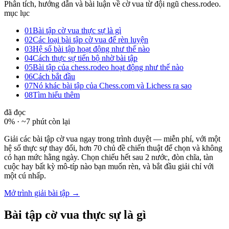
Phân tích, hướng dẫn và bài luận về cờ vua từ đội ngũ chess.rodeo.
mục lục
01
Bài tập cờ vua thực sự là gì
02
Các loại bài tập cờ vua để rèn luyện
03
Hệ số bài tập hoạt động như thế nào
04
Cách thực sự tiến bộ nhờ bài tập
05
Bài tập của chess.rodeo hoạt động như thế nào
06
Cách bắt đầu
07
Nó khác bài tập của Chess.com và Lichess ra sao
08
Tìm hiểu thêm
đã đọc
0
% ·
~7 phút còn lại
Giải các bài tập cờ vua ngay trong trình duyệt — miễn phí, với một
hệ số thực sự thay đổi, hơn 70 chủ đề chiến thuật để chọn và không
có hạn mức hằng ngày. Chọn chiếu hết sau 2 nước, đòn chĩa, tàn
cuộc hay bất kỳ mô-típ nào bạn muốn rèn, và bắt đầu giải chỉ với
một cú nhấp.
Mở trình giải bài tập →
Bài tập cờ vua thực sự là gì