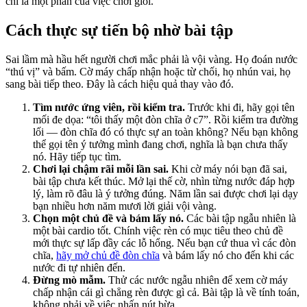
chỉ là một phần của việc chơi giỏi.
Cách thực sự tiến bộ nhờ bài tập
Sai lầm mà hầu hết người chơi mắc phải là vội vàng. Họ đoán nước
“thú vị” và bấm. Cờ máy chấp nhận hoặc từ chối, họ nhún vai, họ
sang bài tiếp theo. Đây là cách hiệu quả thay vào đó.
Tìm nước ứng viên, rồi kiểm tra.
Trước khi đi, hãy gọi tên
mối đe dọa: “tôi thấy một đòn chĩa ở c7”. Rồi kiểm tra đường
lối — đòn chĩa đó có thực sự an toàn không? Nếu bạn không
thể gọi tên ý tưởng mình đang chơi, nghĩa là bạn chưa thấy
nó. Hãy tiếp tục tìm.
Chơi lại chậm rãi mỗi lần sai.
Khi cờ máy nói bạn đã sai,
bài tập chưa kết thúc. Mở lại thế cờ, nhìn từng nước đáp hợp
lý, làm rõ đâu là ý tưởng đúng. Năm lần sai được chơi lại dạy
bạn nhiều hơn năm mươi lời giải vội vàng.
Chọn một chủ đề và bám lấy nó.
Các bài tập ngẫu nhiên là
một bài cardio tốt. Chính việc rèn có mục tiêu theo chủ đề
mới thực sự lấp đầy các lỗ hổng. Nếu bạn cứ thua vì các đòn
chĩa,
hãy mở chủ đề đòn chĩa
và bám lấy nó cho đến khi các
nước đi tự nhiên đến.
Đừng mò mẫm.
Thử các nước ngẫu nhiên để xem cờ máy
chấp nhận cái gì chẳng rèn được gì cả. Bài tập là về tính toán,
không phải về việc nhấn nút bừa.