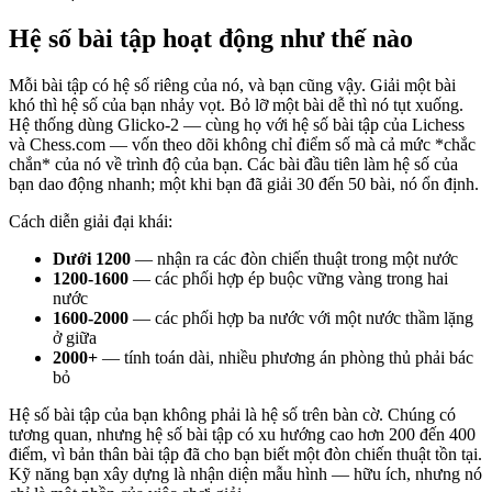
Hệ số bài tập hoạt động như thế nào
Mỗi bài tập có hệ số riêng của nó, và bạn cũng vậy. Giải một bài
khó thì hệ số của bạn nhảy vọt. Bỏ lỡ một bài dễ thì nó tụt xuống.
Hệ thống dùng Glicko-2 — cùng họ với hệ số bài tập của Lichess
và Chess.com — vốn theo dõi không chỉ điểm số mà cả mức *chắc
chắn* của nó về trình độ của bạn. Các bài đầu tiên làm hệ số của
bạn dao động nhanh; một khi bạn đã giải 30 đến 50 bài, nó ổn định.
Cách diễn giải đại khái:
Dưới 1200
— nhận ra các đòn chiến thuật trong một nước
1200-1600
— các phối hợp ép buộc vững vàng trong hai
nước
1600-2000
— các phối hợp ba nước với một nước thầm lặng
ở giữa
2000+
— tính toán dài, nhiều phương án phòng thủ phải bác
bỏ
Hệ số bài tập của bạn không phải là hệ số trên bàn cờ. Chúng có
tương quan, nhưng hệ số bài tập có xu hướng cao hơn 200 đến 400
điểm, vì bản thân bài tập đã cho bạn biết một đòn chiến thuật tồn tại.
Kỹ năng bạn xây dựng là nhận diện mẫu hình — hữu ích, nhưng nó