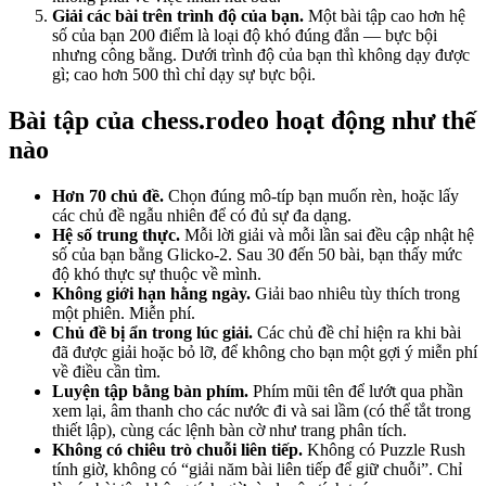
Giải các bài trên trình độ của bạn.
Một bài tập cao hơn hệ
số của bạn 200 điểm là loại độ khó đúng đắn — bực bội
nhưng công bằng. Dưới trình độ của bạn thì không dạy được
gì; cao hơn 500 thì chỉ dạy sự bực bội.
Bài tập của chess.rodeo hoạt động như thế
nào
Hơn 70 chủ đề.
Chọn đúng mô-típ bạn muốn rèn, hoặc lấy
các chủ đề ngẫu nhiên để có đủ sự đa dạng.
Hệ số trung thực.
Mỗi lời giải và mỗi lần sai đều cập nhật hệ
số của bạn bằng Glicko-2. Sau 30 đến 50 bài, bạn thấy mức
độ khó thực sự thuộc về mình.
Không giới hạn hằng ngày.
Giải bao nhiêu tùy thích trong
một phiên. Miễn phí.
Chủ đề bị ẩn trong lúc giải.
Các chủ đề chỉ hiện ra khi bài
đã được giải hoặc bỏ lỡ, để không cho bạn một gợi ý miễn phí
về điều cần tìm.
Luyện tập bằng bàn phím.
Phím mũi tên để lướt qua phần
xem lại, âm thanh cho các nước đi và sai lầm (có thể tắt trong
thiết lập), cùng các lệnh bàn cờ như trang phân tích.
Không có chiêu trò chuỗi liên tiếp.
Không có Puzzle Rush
tính giờ, không có “giải năm bài liên tiếp để giữ chuỗi”. Chỉ