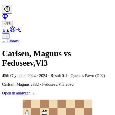
🇺🇸
♛
♟
→
←
Library
Carlsen, Magnus vs
Fedoseev,Vl3
45th Olympiad 2024 · 2024 · Result 0-1 · Queen’s Pawn (D02)
Carlsen, Magnus
2832
·
Fedoseev,Vl3
2692
Open in analyzer
→
8
7