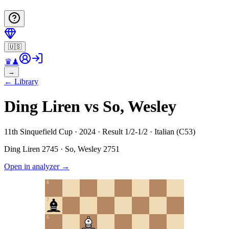
🇺🇸
♛
♟
→
←
Library
Ding Liren vs So, Wesley
11th Sinquefield Cup · 2024 · Result 1/2-1/2 · Italian (C53)
Ding Liren
2745
·
So, Wesley
2751
Open in analyzer
→
8
7
6