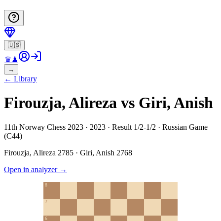
🇺🇸
♛
♟
→
←
Library
Firouzja, Alireza vs Giri, Anish
11th Norway Chess 2023 · 2023 · Result 1/2-1/2 · Russian Game
(C44)
Firouzja, Alireza
2785
·
Giri, Anish
2768
Open in analyzer
→
8
7
6