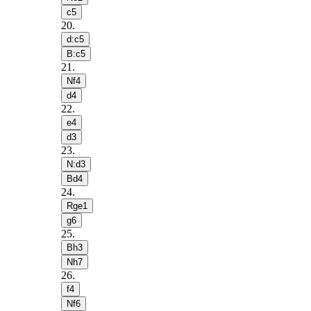
c5
20
.
d:c5
B:c5
21
.
Nf4
d4
22
.
e4
d3
23
.
N:d3
Bd4
24
.
Rge1
g6
25
.
Bh3
Nh7
26
.
f4
Nf6