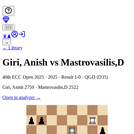
🇺🇸
♛
♟
→
←
Library
Giri, Anish vs Mastrovasilis,D
40th ECC Open 2025 · 2025 · Result 1-0 · QGD (D35)
Giri, Anish
2759
·
Mastrovasilis,D
2522
Open in analyzer
→
8
7
6