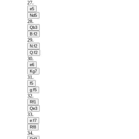
27
.
e5
Nd5
28
.
Qb3
B:f2
29
.
N:f2
Q:f2
30
.
e6
Kg7
31
.
f5
g:f5
32
.
Rf1
Qe3
33
.
e:f7
Rf8
34
.