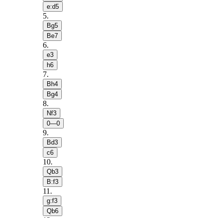
e:d5
5
.
Bg5
Be7
6
.
e3
h6
7
.
Bh4
Bg4
8
.
Nf3
0—0
9
.
Bd3
c6
10
.
Qb3
B:f3
11
.
g:f3
Qb6