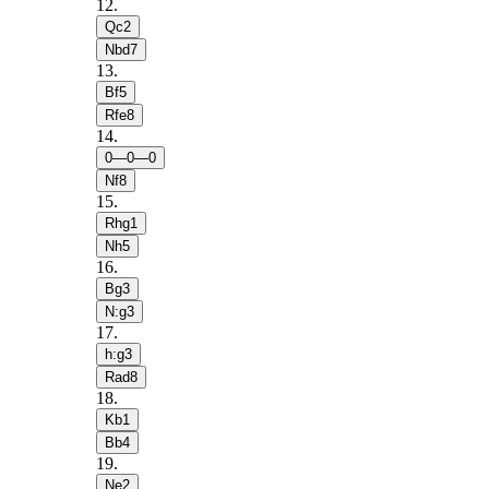
12
.
Qc2
Nbd7
13
.
Bf5
Rfe8
14
.
0—0—0
Nf8
15
.
Rhg1
Nh5
16
.
Bg3
N:g3
17
.
h:g3
Rad8
18
.
Kb1
Bb4
19
.
Ne2