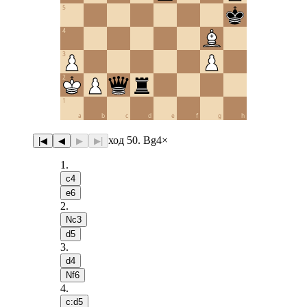
5
4
3
2
1
a
b
c
d
e
f
g
h
ход 50. Bg4×
|◀
◀
▶
▶|
1
.
c4
e6
2
.
Nc3
d5
3
.
d4
Nf6
4
.
c:d5