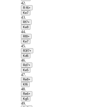
42
.
R:f6+
Ke7
43
.
Rf7+
Ke8
44
.
Rf8+
Ke7
45
.
R3f7+
Kd6
46
.
Rd7+
Ke5
47
.
Re8+
Kf6
48
.
Re6+
Kg5
49
.