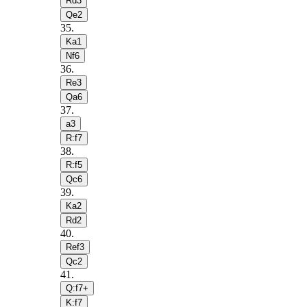
Rd3
Qe2
35
.
Ka1
Nf6
36
.
Re3
Qa6
37
.
a3
R:f7
38
.
R:f5
Qc6
39
.
Ka2
Rd2
40
.
Ref3
Qc2
41
.
Q:f7+
K:f7