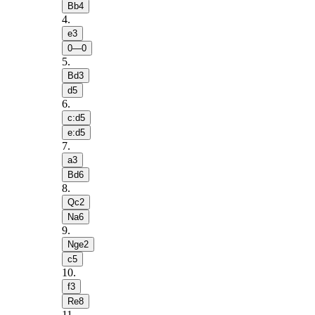
Bb4
4
.
e3
0—0
5
.
Bd3
d5
6
.
c:d5
e:d5
7
.
a3
Bd6
8
.
Qc2
Na6
9
.
Nge2
c5
10
.
f3
Re8
11
.