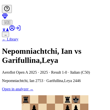
🇺🇸
♛
♟
→
←
Library
Nepomniachtchi, Ian vs
Garifullina,Leya
Aeroflot Open A 2025 · 2025 · Result 1-0 · Italian (C50)
Nepomniachtchi, Ian
2753
·
Garifullina,Leya
2446
Open in analyzer
→
8
7