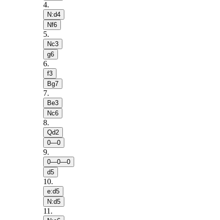
4
.
N:d4
Nf6
5
.
Nc3
g6
6
.
f3
Bg7
7
.
Be3
Nc6
8
.
Qd2
0—0
9
.
0—0—0
d5
10
.
e:d5
N:d5
11
.