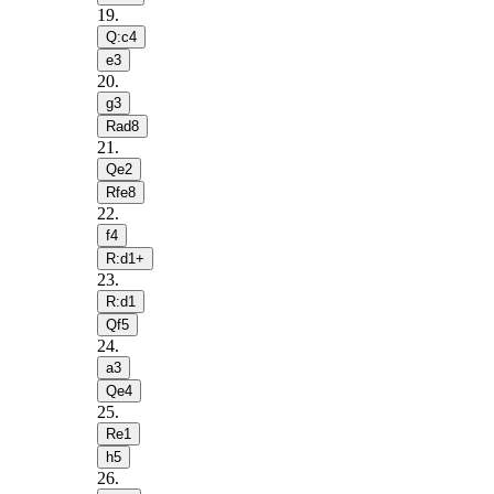
19
.
Q:c4
e3
20
.
g3
Rad8
21
.
Qe2
Rfe8
22
.
f4
R:d1+
23
.
R:d1
Qf5
24
.
a3
Qe4
25
.
Re1
h5
26
.