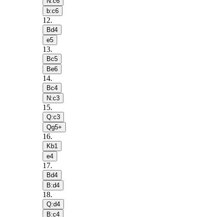
N:c6
b:c6
12
.
Bd4
e5
13
.
Bc5
Be6
14
.
Bc4
N:c3
15
.
Q:c3
Qg5+
16
.
Kb1
e4
17
.
Bd4
B:d4
18
.
Q:d4
B:c4