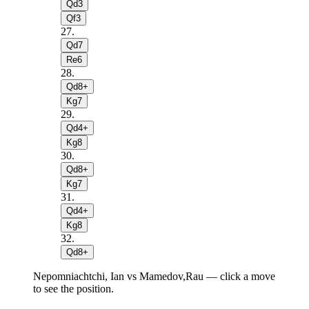
Qd3
Qf3
27
.
Qd7
Re6
28
.
Qd8+
Kg7
29
.
Qd4+
Kg8
30
.
Qd8+
Kg7
31
.
Qd4+
Kg8
32
.
Qd8+
Nepomniachtchi, Ian vs Mamedov,Rau — click a move
to see the position.