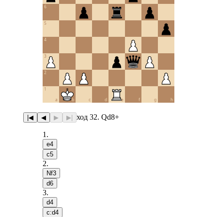
6
5
4
3
2
1
a
b
c
d
e
f
g
h
ход 32. Qd8+
|◀
◀
▶
▶|
1
.
e4
c5
2
.
Nf3
d6
3
.
d4
c:d4