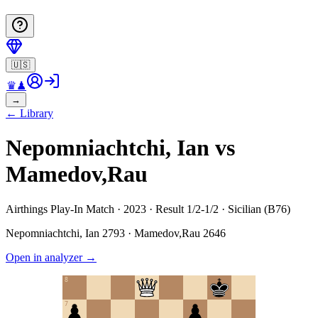
🇺🇸
♛
♟
→
←
Library
Nepomniachtchi, Ian vs
Mamedov,Rau
Airthings Play-In Match · 2023 · Result 1/2-1/2 · Sicilian (B76)
Nepomniachtchi, Ian
2793
·
Mamedov,Rau
2646
Open in analyzer
→
8
7