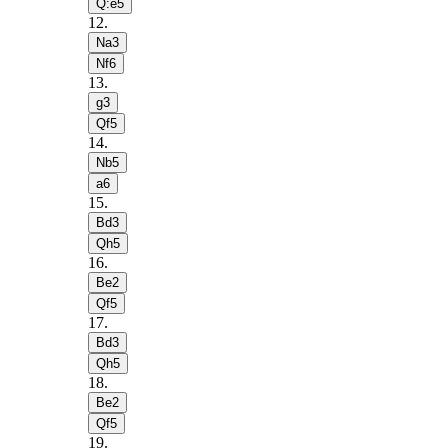
Q:e5
12
.
Na3
Nf6
13
.
g3
Qf5
14
.
Nb5
a6
15
.
Bd3
Qh5
16
.
Be2
Qf5
17
.
Bd3
Qh5
18
.
Be2
Qf5
19
.