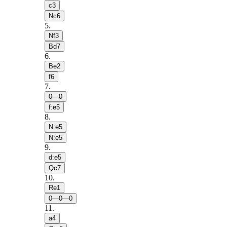
c3
Nc6
5
.
Nf3
Bd7
6
.
Be2
f6
7
.
0—0
f:e5
8
.
N:e5
N:e5
9
.
d:e5
Qc7
10
.
Re1
0—0—0
11
.
a4