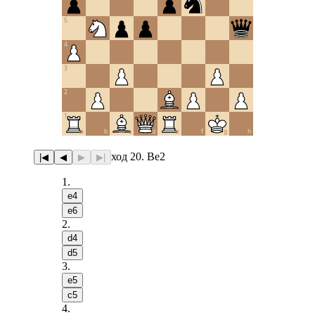
5
4
3
2
1
a
b
c
d
e
f
g
h
ход 20. Be2
|◀
◀
▶
▶|
1
.
e4
e6
2
.
d4
d5
3
.
e5
c5
4
.