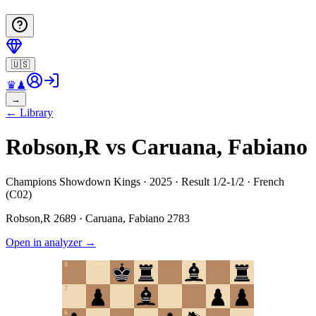
🇺🇸
♛
♟
→
←
Library
Robson,R vs Caruana, Fabiano
Champions Showdown Kings · 2025 · Result 1/2-1/2 · French
(C02)
Robson,R
2689
·
Caruana, Fabiano
2783
Open in analyzer
→
8
7
6