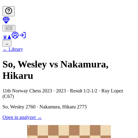
🇺🇸
♛
♟
→
←
Library
So, Wesley vs Nakamura,
Hikaru
11th Norway Chess 2023 · 2023 · Result 1/2-1/2 · Ruy Lopez
(C67)
So, Wesley
2760
·
Nakamura, Hikaru
2775
Open in analyzer
→
8
7